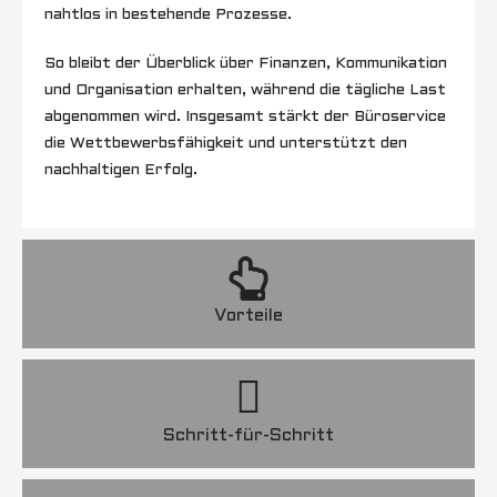
nahtlos in bestehende Prozesse.
So bleibt der Überblick über Finanzen, Kommunikation
und Organisation erhalten, während die tägliche Last
abgenommen wird. Insgesamt stärkt der Büroservice
die Wettbewerbsfähigkeit und unterstützt den
nachhaltigen Erfolg.
Vorteile
Schritt-für-Schritt