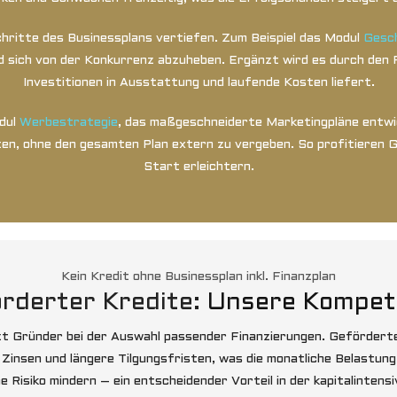
Schritte des Businessplans vertiefen. Zum Beispiel das Modul
Gesch
 sich von der Konkurrenz abzuheben. Ergänzt wird es durch den Fi
Investitionen in Ausstattung und laufende Kosten liefert.
odul
Werbestrategie
, das maßgeschneiderte Marketingpläne entwi
en, ohne den gesamten Plan extern zu vergeben. So profitieren Gr
Start erleichtern.
Kein Kredit ohne Businessplan inkl. Finanzplan
örderter Kredite:
Unsere Kompete
t Gründer bei der Auswahl passender Finanzierungen. Geförderte K
 Zinsen und längere Tilgungsfristen, was die monatliche Belastung
e Risiko mindern – ein entscheidender Vorteil in der kapitalinte