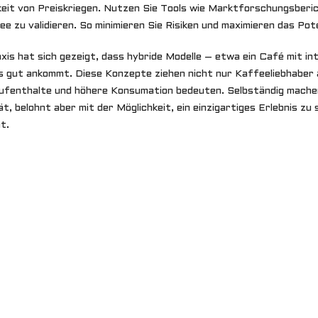
eit von Preiskriegen. Nutzen Sie Tools wie Marktforschungsberic
dee zu validieren. So minimieren Sie Risiken und maximieren das Pote
axis hat sich gezeigt, dass hybride Modelle – etwa ein Café mit 
 gut ankommt. Diese Konzepte ziehen nicht nur Kaffeeliebhaber a
ufenthalte und höhere Konsumation bedeuten. Selbständig mache
ät, belohnt aber mit der Möglichkeit, ein einzigartiges Erlebnis z
t.