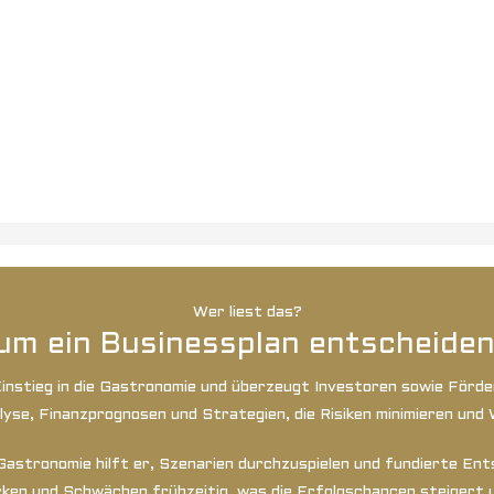
Wer liest das?
m ein Businessplan entscheiden
instieg in die Gastronomie und überzeugt Investoren sowie Förder
yse, Finanzprognosen und Strategien, die Risiken minimieren und
Gastronomie hilft er, Szenarien durchzuspielen und fundierte Ents
tärken und Schwächen frühzeitig, was die Erfolgschancen steigert