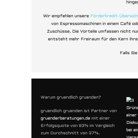
hinge
Wir empfehlen unsere
Förderkredit-Übersic
von Espressomaschinen in einem Café ode
Zuschüsse. Die Vorteile umfassen nicht nu
entsteht mehr Freiraum für den Kern Ihres
Falls Si
Warum gruendlich gruenden?
gruendlich gruenden ist Partner von
gruenderberatungen.de
mit einer
Erfolgsquote von 83% im Vergleich
zum Durchschnitt von 37%.