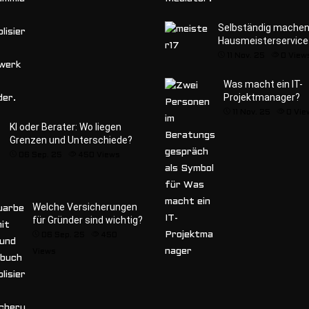
Selbständig mache
Hausmeisterservice
11 Nov. 25
0
View
Was macht ein IT-
Projektmanager?
11 Nov. 25
0
Vie
KI oder Berater: Wo liegen
Grenzen und Unterschiede?
06 Sep. 25
450
Views
Welche Versicherungen
für Gründer sind wichtig?
06 Sep. 25
450
Views