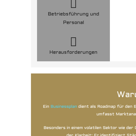
Betriebsführung und
Personal
Herausforderungen
Waru
Ein
Businessplan
dient als Roadmap für den E
umfasst Marktanal
Besonders in einem volatilen Sektor wie der 
der Klarheit: Er identifiziert S