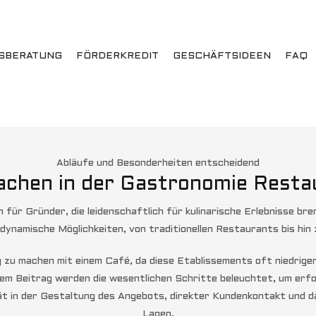
SBERATUNG
FÖRDERKREDIT
GESCHÄFTSIDEEN
FAQ
Abläufe und Besonderheiten entscheidend
achen in der Gastronomie
Resta
 für Gründer, die leidenschaftlich für kulinarische Erlebnisse b
 dynamische Möglichkeiten, von traditionellen Restaurants bis hi
g zu machen mit einem Café, da diese Etablissements oft niedrige
m Beitrag werden die wesentlichen Schritte beleuchtet, um erfo
lität in der Gestaltung des Angebots, direkter Kundenkontakt und 
Lagen.