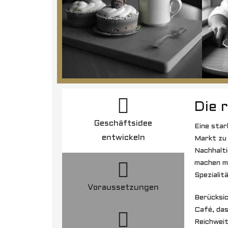
Die 
Geschäftsidee
Eine star
entwickeln
Markt zu 
Nachhalti
machen mi
Spezialit
Voraussetzungen
Berücksic
Café, das
Reichweit