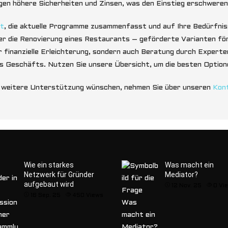
gen höhere Sicherheiten und Zinsen, was den Einstieg erschweren
ht
, die aktuelle Programme zusammenfasst und auf Ihre Bedürfni
r die Renovierung eines Restaurants – geförderte Varianten för
r finanzielle Erleichterung, sondern auch Beratung durch Experte
 Geschäfts. Nutzen Sie unsere Übersicht, um die besten Optione
e weitere Unterstützung wünschen, nehmen Sie über unseren
Kon
Wie ein starkes
Was macht ein
Netzwerk für Gründer
Mediator?
aufgebaut wird
12 Nov. 25
0
Vi
16 Sep. 25
450
Views