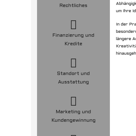
Abhängigk
Rechtliches
um Ihre I
In der Pr
besonders
Finanzierung und
längere A
Kredite
Kreativit
hinausgeh
Standort und
Ausstattung
Marketing und
Kundengewinnung