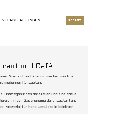
VERANSTALTUNGEN
Kontakt
urant und Café
rennen. Wer sich selbständig machen möchte,
n zu modernen Konzepten.
re Einstiegshürden darstellen und eine treue
lgreich in der Gastronomie durchzustarten.
das Potenzial für hohe Umsätze in belebten