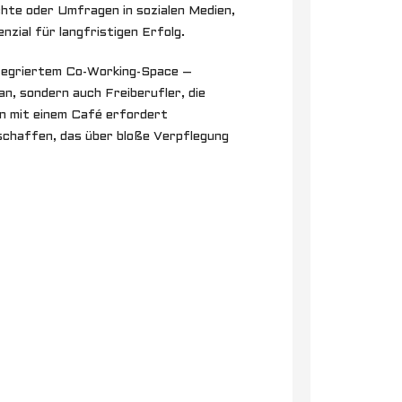
hte oder Umfragen in sozialen Medien,
nzial für langfristigen Erfolg.
integriertem Co-Working-Space –
n, sondern auch Freiberufler, die
n mit einem Café erfordert
u schaffen, das über bloße Verpflegung