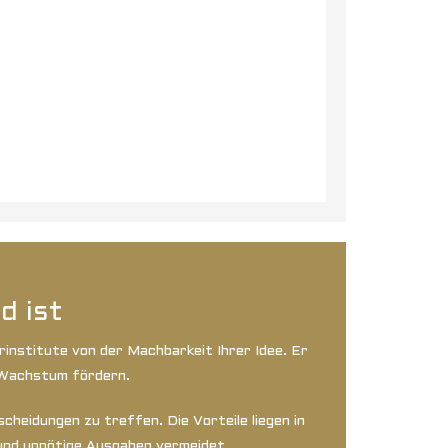
d ist
institute von der Machbarkeit Ihrer Idee. Er
 Wachstum fördern.
cheidungen zu treffen. Die Vorteile liegen in
 und unnötige Ausgaben vermeidet.