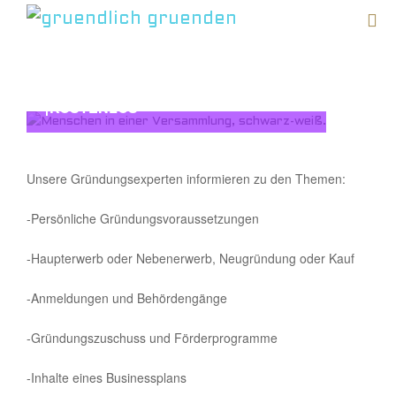
Kostenfreie Gründer-Info
18. Dezember um
19:00
-
21:00
KOSTENLOS
|
Unsere Gründungsexperten informieren zu den Themen:
-Persönliche Gründungsvoraussetzungen
-Haupterwerb oder Nebenerwerb, Neugründung oder Kauf
-Anmeldungen und Behördengänge
-Gründungszuschuss und Förderprogramme
-Inhalte eines Businessplans