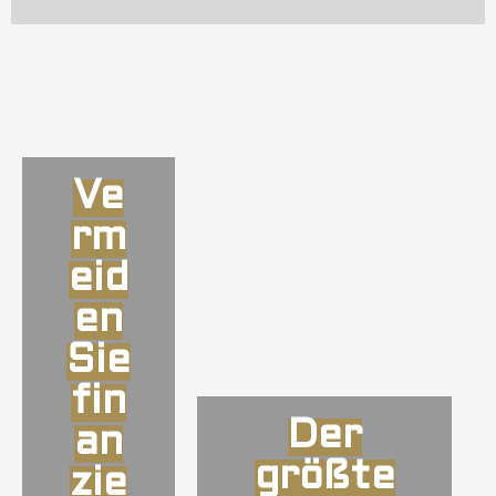
Ve
rm
eid
en
Sie
fin
Der
an
größte
zie