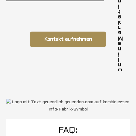
n
i
t
e
k
r
a
M
Kontakt aufnehmen
e
n
i
l
n
O
FAQ: