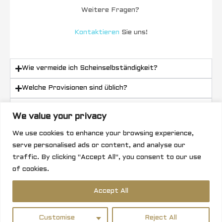
Weitere Fragen?
Kontaktieren
Sie uns!
Wie vermeide ich Scheinselbständigkeit?
Welche Provisionen sind üblich?
Brauche ich mehrere Vertretungen?
We value your privacy
Wie starte ich nebenberuflich?
We use cookies to enhance your browsing experience,
serve personalised ads or content, and analyse our
Was bei Herstellerwechsel?
traffic. By clicking "Accept All", you consent to our use
of cookies.
Kontakt aufnehmen
Accept All
Customise
Reject All