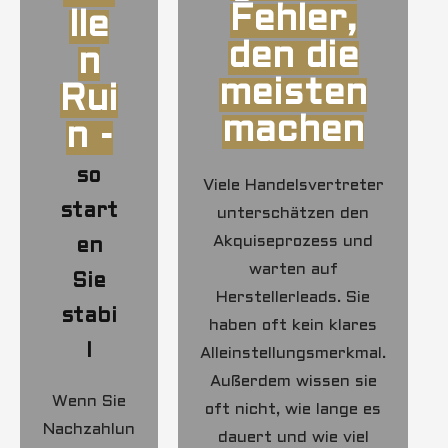
Fehler,
lle
den die
n
meisten
Rui
machen
n -
so
Viele Handelsvertreter
start
unterschätzen den
Akquiseprozess und
en
warten auf
Sie
Herstellerleads. Sie
stabi
haben oft kein klares
l
Alleinstellungsmerkmal.
Außerdem wissen sie
Wenn Sie
oft nicht, wie lange es
Nachzahlun
dauert und wie viel