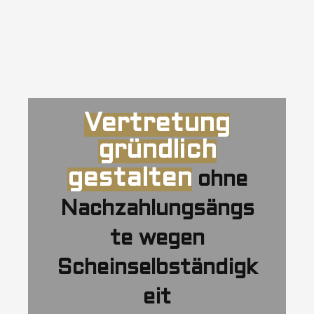
Vertretung
gründlich
gestalten
ohne
Nachzahlungsängs
te wegen
Scheinselbständigk
eit